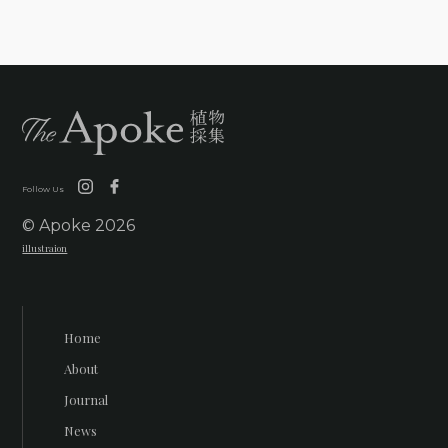
Follow Us
© Apoke
2026
illustraion
Home
About
Journal
News