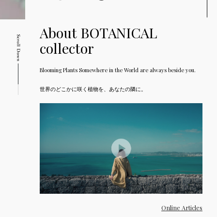
About BOTANICAL
collector
Blooming Plants Somewhere in the World are always beside you.
世界のどこかに咲く植物を、あなたの隣に。
Online Articles