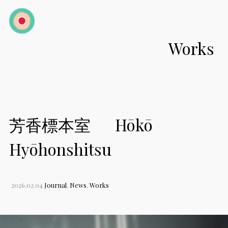
toggle
navigation
Works
芳香標本室 Hōkō
Hyōhonshitsu
2026.02.04
Journal
,
News
,
Works