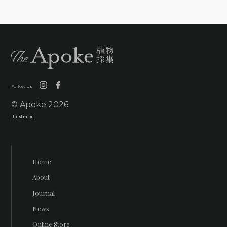
Follow Us
© Apoke
2026
illustraion
Home
About
Journal
News
Online Store