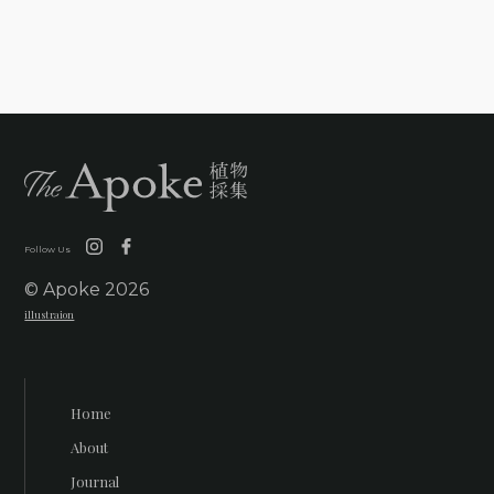
Follow Us
© Apoke
2026
illustraion
Home
About
Journal